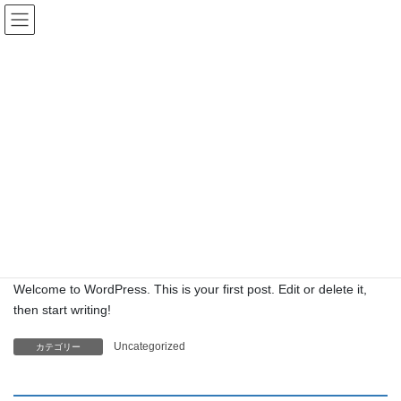
コ
ナ
ン
ビ
テ
ゲ
ン
ー
Uncategorized
ツ
シ
へ
ョ
ス
ン
HOME
Uncategorized
Hello world!
キ
に
ッ
移
プ
動
2024-01-30
/ 最終更新日時 :
2024-01-30
administrator
Uncategorized
Hello world!
Welcome to WordPress. This is your first post. Edit or delete it,
then start writing!
Uncategorized
カテゴリー