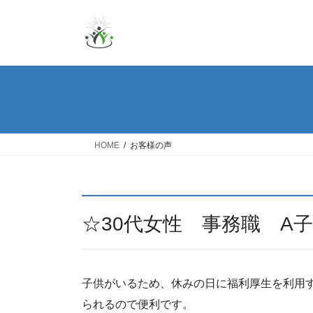
コ
ナ
ン
ビ
テ
ゲ
ン
ー
ツ
シ
へ
ョ
ス
ン
キ
に
ッ
移
HOME
お客様の声
プ
動
☆30代女性 事務職 A
子供がいるため、休みの日に福利厚生を利用
られるので便利です。